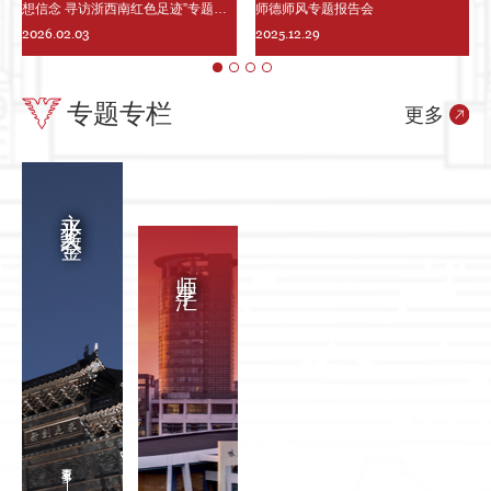
想信念 寻访浙西南红色足迹”专题培
师德师风专题报告会
训班顺利举行
2026.02.03
2025.12.29
专题专栏
更多
永平奖教金
师享汇
查看更多