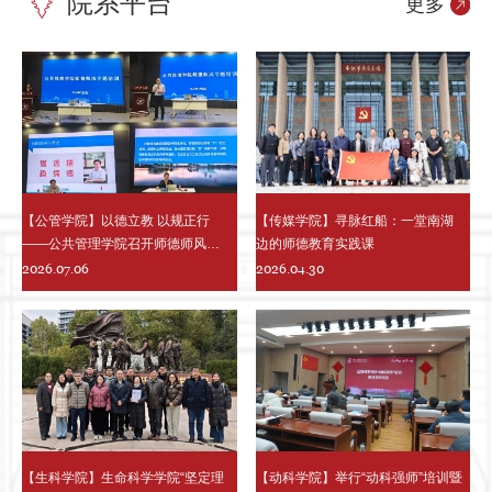
院系平台
更多
【公管学院】以德立教 以规正行
【传媒学院】寻脉红船：一堂南湖
——公共管理学院召开师德师风专
边的师德教育实践课
题培训会
2026.07.06
2026.04.30
【生科学院】生命科学学院“坚定理
【动科学院】举行“动科强师”培训暨