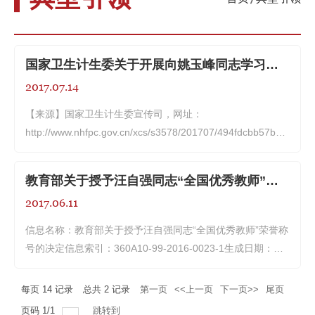
国家卫生计生委关于开展向姚玉峰同志学习活动的决定
2017.07.14
【来源】国家卫生计生委宣传司，网址：
http://www.nhfpc.gov.cn/xcs/s3578/201707/494fdcbb57be4f1ea
from=timeline&isappinstalled=0国卫宣传发[2017]40号各
省、自治区、直辖市卫生计生委，新疆生产建设兵团卫生
教育部关于授予汪自强同志“全国优秀教师”荣誉称号的决定
局、人口...
2017.06.11
信息名称：教育部关于授予汪自强同志“全国优秀教师”荣誉称
号的决定信息索引：360A10-99-2016-0023-1生成日期：
2016-11-15发文机构：中华人民共和国教育部发文字号：教
师〔2016〕11号信息类别：其他内容概述：教育部授予汪自
每页
14
记录
总共
2
记录
第一页
<<上一页
下一页>>
尾页
强同志“全国优秀教师...
页码
1
/
1
跳转到